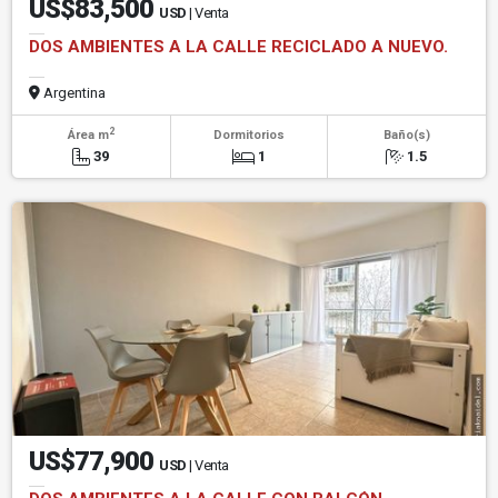
US$83,500
USD
| Venta
DOS AMBIENTES A LA CALLE RECICLADO A NUEVO.
Argentina
2
Área m
Dormitorios
Baño(s)
39
1
1.5
US$77,900
USD
| Venta