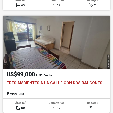
Área m
Dormitorios
Baño(s)
65
2
2
US$99,000
USD
| Venta
TRES AMBIENTES A LA CALLE CON DOS BALCONES.
Argentina
2
Área m
Dormitorios
Baño(s)
50
2
1