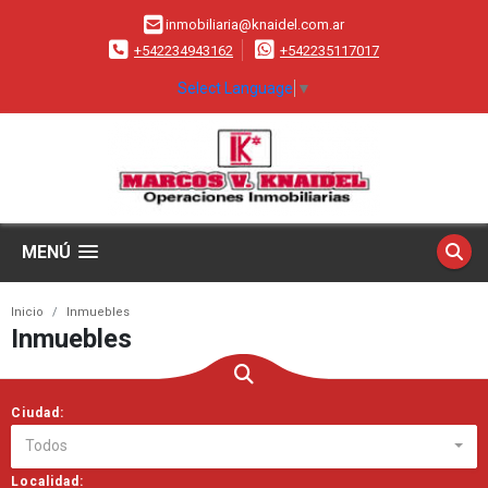
inmobiliaria@knaidel.com.ar
+542234943162
+542235117017
Select Language
▼
MENÚ
Inicio
Inmuebles
Inmuebles
Ciudad:
Todos
Localidad: