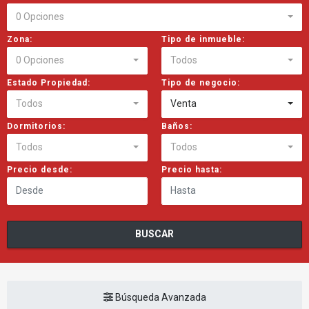
0 Opciones
Zona:
Tipo de inmueble:
0 Opciones
Todos
Estado Propiedad:
Tipo de negocio:
Todos
Venta
Dormitorios:
Baños:
Todos
Todos
Precio desde:
Precio hasta:
BUSCAR
Búsqueda Avanzada