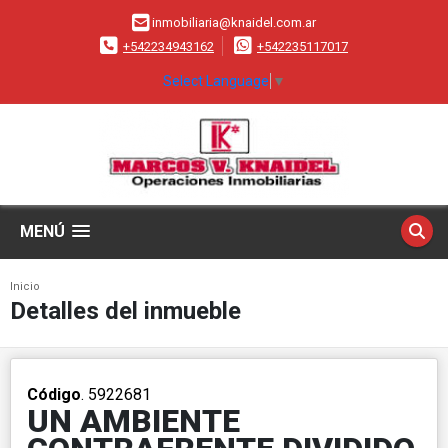
inmobiliaria@knaidel.com.ar
+542234943162
+542235117017
Select Language
▼
MENÚ
Inicio
Detalles del inmueble
Código
. 5922681
UN AMBIENTE