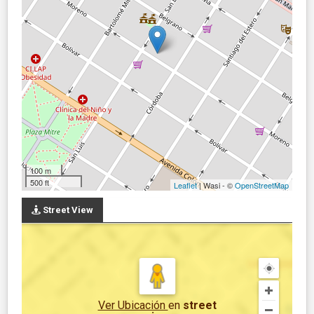
100 m
500 ft
Leaflet
| Wasi - ©
OpenStreetMap
Street View
Ver Ubicación
en
street