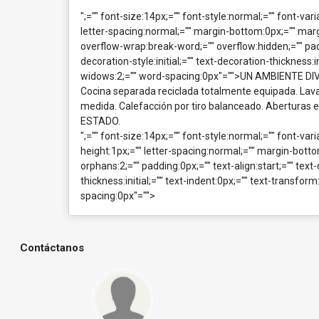
";="" font-size:14px;="" font-style:normal;="" font-va
letter-spacing:normal;="" margin-bottom:0px;="" margi
overflow-wrap:break-word;="" overflow:hidden;="" paddin
decoration-style:initial;="" text-decoration-thickness:i
widows:2;="" word-spacing:0px"="">UN AMBIENTE DI
Cocina separada reciclada totalmente equipada. Lava
medida. Calefacción por tiro balanceado. Aberturas
ESTADO.
";="" font-size:14px;="" font-style:normal;="" font-va
height:1px;="" letter-spacing:normal;="" margin-botto
orphans:2;="" padding:0px;="" text-align:start;="" text-d
thickness:initial;="" text-indent:0px;="" text-transfo
spacing:0px"="">
Contáctanos