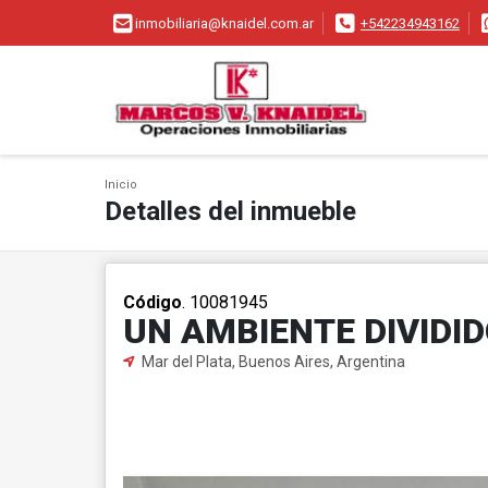
inmobiliaria@knaidel.com.ar
+542234943162
Inicio
Detalles del inmueble
Código
. 10081945
UN AMBIENTE DIVIDID
Mar del Plata, Buenos Aires, Argentina