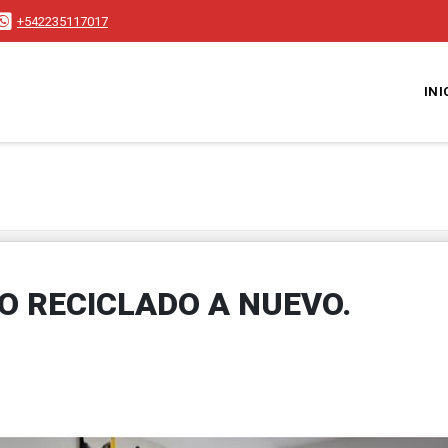
+542235117017
INI
O RECICLADO A NUEVO.