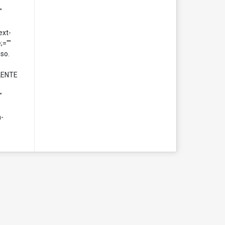
"
ext-
;=""
so.
ELENTE
"
n-