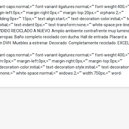
riant-caps:normal;="" font-variant-ligatures:normal;="" font-weight:400;="
n-left:0px;="" margin-right:0px;="" margin-top:20px;="" orphans:2;=""
g:0px="" 15px;="" text-align:start;="" text-decoration-color:initial;="" t
nitial;="" text-indent:0px;="" text-transform:none;="" white-space:pre-line
VIDIDO RECICLADO A NUEVO. Amplio ambiente contrafrente muy lumino
rropas. Baño completo reciclado con ducha. Hall de entrada. Placard a
 en DVH. Muebles a estrenar. Decorado. Completamente reciclado. EXC
riant-caps:normal;="" font-variant-ligatures:normal;="" font-weight:400;="
m:0px;="" margin-left:0px;="" margin-right:0px;="" margin-top:0px;=""
ecoration-color:initial;="" text-decoration-style:initial;="" text-decoratio
rm:none;="" white-space:normal;="" widows:2;="" width:750px;="" word-