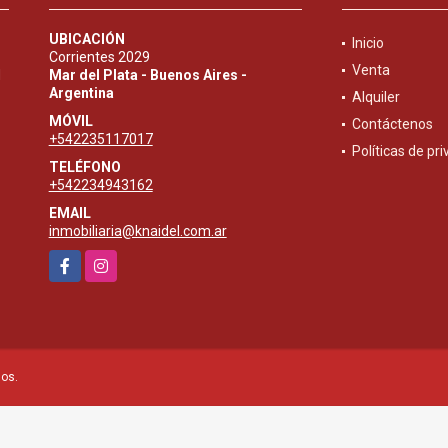
UBICACIÓN
Inicio
Corrientes 2029
Venta
d
Mar del Plata - Buenos Aires -
Argentina
Alquiler
MÓVIL
Contáctenos
+542235117017
Políticas de pr
TELÉFONO
+542234943162
EMAIL
inmobiliaria@knaidel.com.ar
Facebook
Instagram
dos.