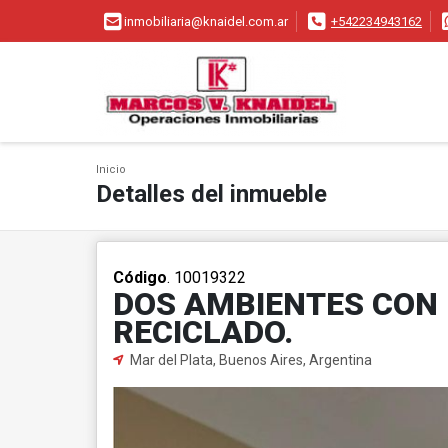
inmobiliaria@knaidel.com.ar
+542234943162
Inicio
Detalles del inmueble
Código
. 10019322
DOS AMBIENTES CON 
RECICLADO.
Mar del Plata, Buenos Aires, Argentina