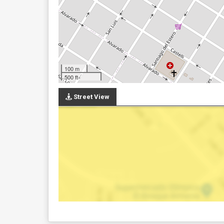
100 m
500 ft
Street View