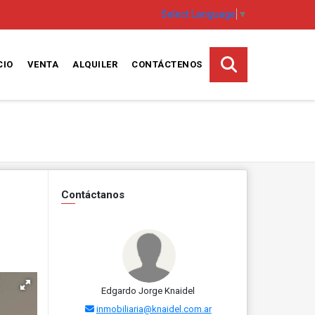
Select Language
▼
CIO
VENTA
ALQUILER
CONTÁCTENOS
Contáctanos
Edgardo Jorge Knaidel
inmobiliaria@knaidel.com.ar