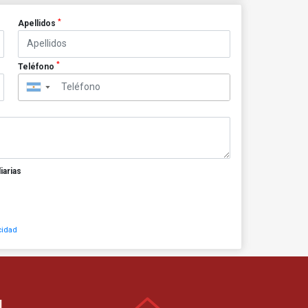
*
Apellidos
*
Teléfono
▼
iarias
cidad
N