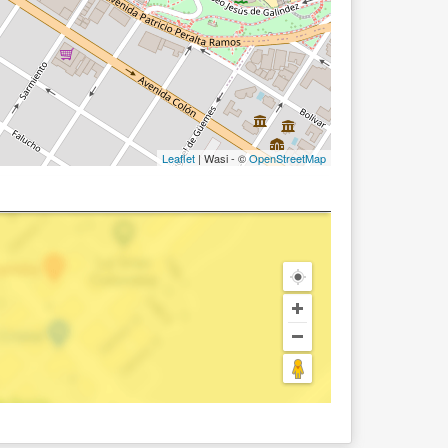
Leaflet
| Wasi - ©
OpenStreetMap