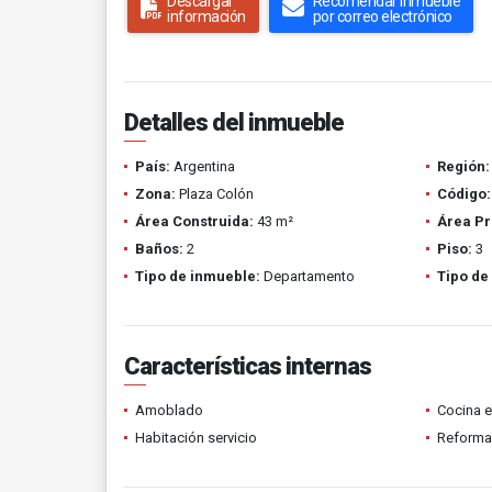
Descargar
Recomendar inmueble
información
por correo electrónico
Detalles del inmueble
País:
Argentina
Región:
Zona:
Plaza Colón
Código:
Área Construida:
43 m²
Área Pr
Baños:
2
Piso:
3
Tipo de inmueble:
Departamento
Tipo de
Características internas
Amoblado
Cocina 
Habitación servicio
Reform