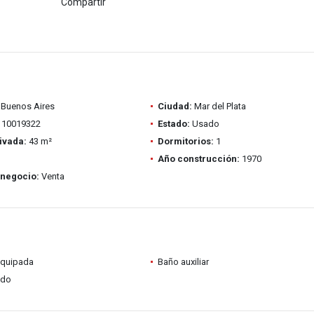
Compartir
Buenos Aires
Ciudad:
Mar del Plata
10019322
Estado:
Usado
ivada:
43 m²
Dormitorios:
1
Año construcción:
1970
 negocio:
Venta
equipada
Baño auxiliar
ado