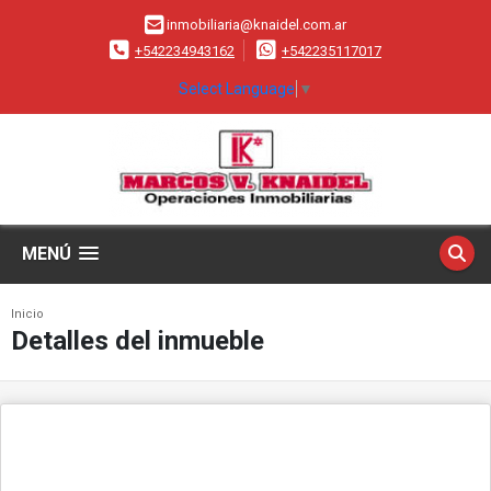
inmobiliaria@knaidel.com.ar
+542234943162
+542235117017
Select Language
▼
MENÚ
Inicio
Detalles del inmueble